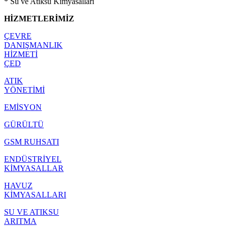
* Su ve Atıksu Kimyasalları
HİZMETLERİMİZ
ÇEVRE
DANIŞMANLIK
HİZMETİ
ÇED
ATIK
YÖNETİMİ
EMİSYON
GÜRÜLTÜ
GSM RUHSATI
ENDÜSTRİYEL
KİMYASALLAR
HAVUZ
KİMYASALLARI
SU VE ATIKSU
ARITMA