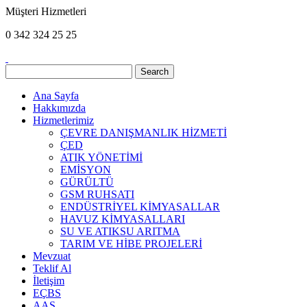
Müşteri Hizmetleri
0 342
324 25 25
Ana Sayfa
Hakkımızda
Hizmetlerimiz
ÇEVRE DANIŞMANLIK HİZMETİ
ÇED
ATIK YÖNETİMİ
EMİSYON
GÜRÜLTÜ
GSM RUHSATI
ENDÜSTRİYEL KİMYASALLAR
HAVUZ KİMYASALLARI
SU VE ATIKSU ARITMA
TARIM VE HİBE PROJELERİ
Mevzuat
Teklif Al
İletişim
EÇBS
AAS