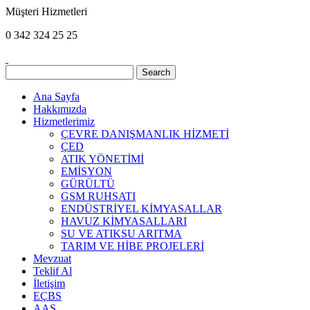
Müşteri Hizmetleri
0 342
324 25 25
Ana Sayfa
Hakkımızda
Hizmetlerimiz
ÇEVRE DANIŞMANLIK HİZMETİ
ÇED
ATIK YÖNETİMİ
EMİSYON
GÜRÜLTÜ
GSM RUHSATI
ENDÜSTRİYEL KİMYASALLAR
HAVUZ KİMYASALLARI
SU VE ATIKSU ARITMA
TARIM VE HİBE PROJELERİ
Mevzuat
Teklif Al
İletişim
EÇBS
AAS