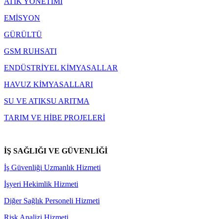
ATIK YÖNETİMİ
EMİSYON
GÜRÜLTÜ
GSM RUHSATI
ENDÜSTRİYEL KİMYASALLAR
HAVUZ KİMYASALLARI
SU VE ATIKSU ARITMA
TARIM VE HİBE PROJELERİ
İŞ SAĞLIĞI VE GÜVENLİĞİ
İş Güvenliği Uzmanlık Hizmeti
İşyeri Hekimlik Hizmeti
Diğer Sağlık Personeli Hizmeti
Risk Analizi Hizmeti