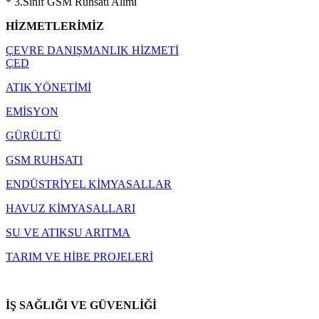
* 3.Sınıf GSM Ruhsatı Alımı
HİZMETLERİMİZ
ÇEVRE DANIŞMANLIK HİZMETİ
ÇED
ATIK YÖNETİMİ
EMİSYON
GÜRÜLTÜ
GSM RUHSATI
ENDÜSTRİYEL KİMYASALLAR
HAVUZ KİMYASALLARI
SU VE ATIKSU ARITMA
TARIM VE HİBE PROJELERİ
İŞ SAĞLIĞI VE GÜVENLİĞİ