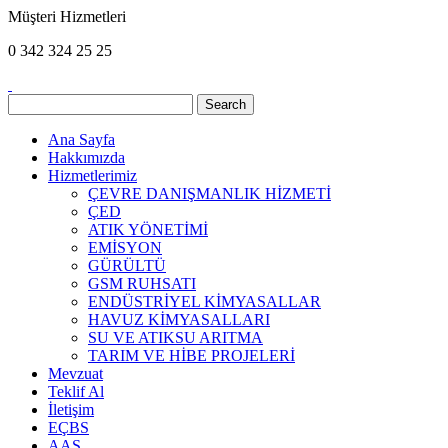
Müşteri Hizmetleri
0 342
324 25 25
Ana Sayfa
Hakkımızda
Hizmetlerimiz
ÇEVRE DANIŞMANLIK HİZMETİ
ÇED
ATIK YÖNETİMİ
EMİSYON
GÜRÜLTÜ
GSM RUHSATI
ENDÜSTRİYEL KİMYASALLAR
HAVUZ KİMYASALLARI
SU VE ATIKSU ARITMA
TARIM VE HİBE PROJELERİ
Mevzuat
Teklif Al
İletişim
EÇBS
AAS